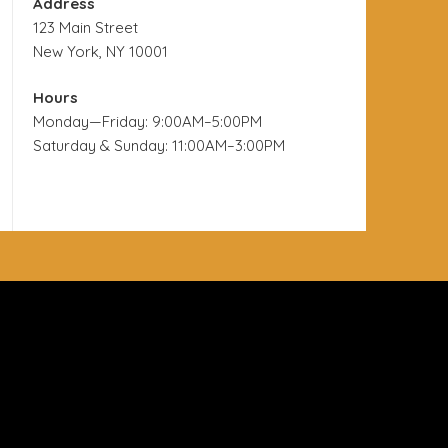
Address
123 Main Street
New York, NY 10001
Hours
Monday—Friday: 9:00AM–5:00PM
Saturday & Sunday: 11:00AM–3:00PM