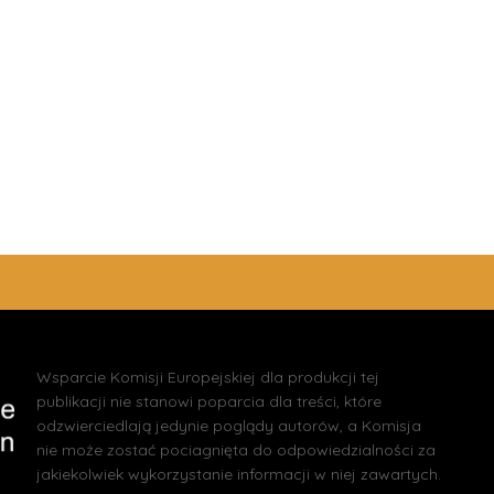
Wsparcie Komisji Europejskiej dla produkcji tej
publikacji nie stanowi poparcia dla treści, które
odzwierciedlają jedynie poglądy autorów, a Komisja
nie może zostać pociagnięta do odpowiedzialności za
jakiekolwiek wykorzystanie informacji w niej zawartych.