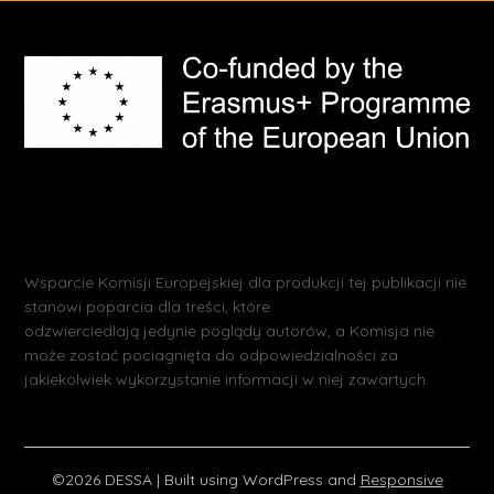
Wsparcie Komisji Europejskiej dla produkcji tej publikacji nie
stanowi poparcia dla treści, które
odzwierciedlają jedynie poglądy autorów, a Komisja nie
może zostać pociagnięta do odpowiedzialności za
jakiekolwiek wykorzystanie informacji w niej zawartych.
©2026 DESSA
| Built using WordPress and
Responsive