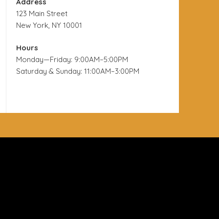
Address
123 Main Street
New York, NY 10001
Hours
Monday—Friday: 9:00AM–5:00PM
Saturday & Sunday: 11:00AM–3:00PM