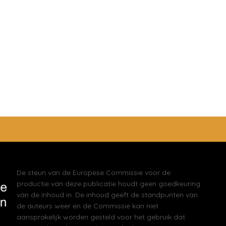
De steun van de Europese Commissie voor de
productie van deze publicatie houdt geen goedkeuring
van de inhoud in. De inhoud geeft de standpunten van
de auteurs weer en de Commissie kan niet
aansprakelijk worden gesteld voor het gebruik dat