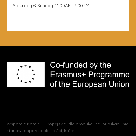
Saturday & Sunday: 11:00AM–3:00PM
Wsparcie Komisji Europejskiej dla produkcji tej publikacji nie
stanowi poparcia dla treści, które