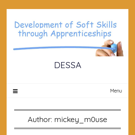
Skip
to
content
DESSA
Menu
Author:
mickey_m0use