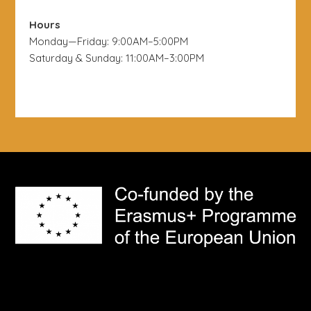
Hours
Monday—Friday: 9:00AM–5:00PM
Saturday & Sunday: 11:00AM–3:00PM