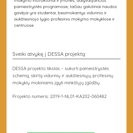
mokymo instruktoriai ir įmonės, dalyvaujančios
pameistrystės programose, tačiau galutiniai naudos
gavėjai yra studentai, besimokantys vidurinio ir
aukštesniojo lygio profesinio mokymo mokyklose ir
centruose.
Sveiki atvykę į DESSA projektą
DESSA projekto tikslas – sukurti pameistrystės
schemą, skirtą vidurinių ir aukštesniųjų profesinių
mokyklų mokiniams įgyti minkštųjų įgūdžių.
Projekto numeris: 2019-1-NL01-KA202-060482