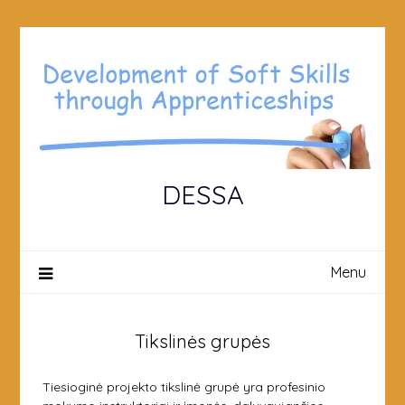
Skip
to
content
DESSA
Menu
Tikslinės grupės
Tiesioginė projekto tikslinė grupė yra profesinio