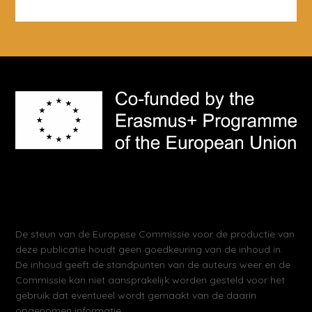
De steun van de Europese Commissie voor de productie van
deze publicatie houdt geen goedkeuring van de inhoud in.
De inhoud geeft de standpunten van de auteurs weer en de
Commissie kan niet aansprakelijk worden gesteld voor het
gebruik dat eventueel wordt gemaakt van de daarin
opgenomen informatie.