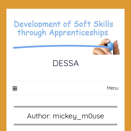
Skip
to
content
DESSA
Menu
Author:
mickey_m0use